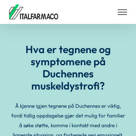
Skip
to
content
Hva er tegnene og
symptomene på
Duchennes
muskeldystrofi?
Å kjenne igjen tegnene på Duchennes er viktig,
fordi tidlig oppdagelse gjør det mulig for familier
å søke støtte, komme i kontakt med andre i
lignende situasjon, og forberede seg emosjonelt.